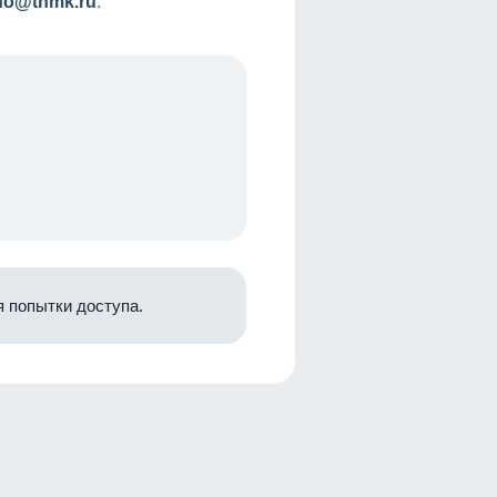
nfo@tnmk.ru
.
 попытки доступа.