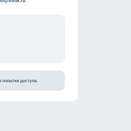
nfo@tnmk.ru
.
 попытки доступа.