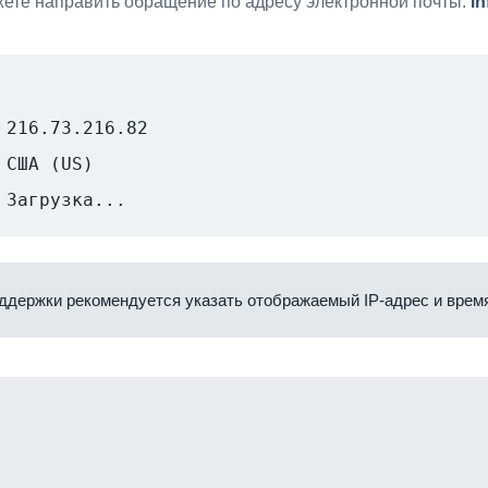
ете направить обращение по адресу электронной почты:
i
216.73.216.82
США (US)
Загрузка...
ддержки рекомендуется указать отображаемый IP-адрес и время