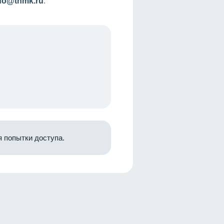
nfo@tnmk.ru
.
 попытки доступа.