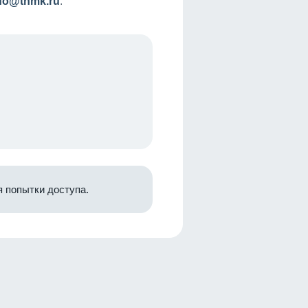
nfo@tnmk.ru
.
 попытки доступа.