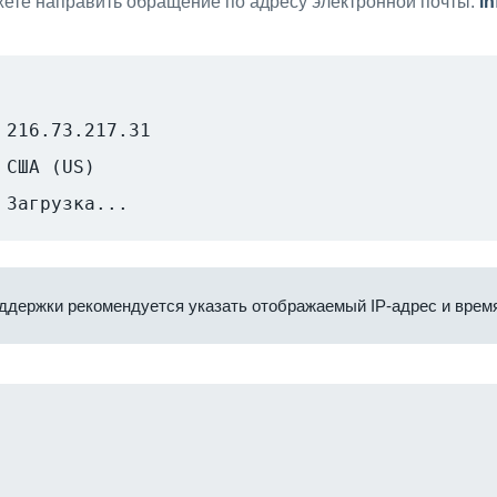
ете направить обращение по адресу электронной почты:
i
216.73.217.31
США (US)
Загрузка...
ддержки рекомендуется указать отображаемый IP-адрес и время