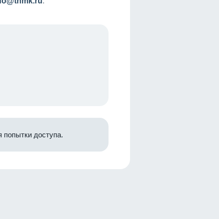
nfo@tnmk.ru
.
 попытки доступа.