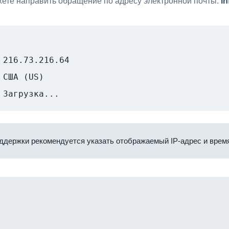
ете направить обращение по адресу электронной почты:
i
216.73.216.64
США (US)
Загрузка...
ддержки рекомендуется указать отображаемый IP-адрес и время